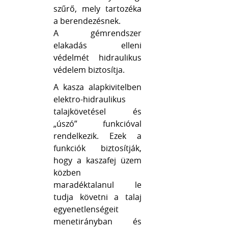
szűrő, mely tartozéka
a berendezésnek.
A gémrendszer
elakadás elleni
védelmét hidraulikus
védelem biztosítja.
A kasza alapkivitelben
elektro-hidraulikus
talajkövetésel és
„úszó” funkcióval
rendelkezik. Ezek a
funkciók biztosítják,
hogy a kaszafej üzem
közben
maradéktalanul le
tudja követni a talaj
egyenetlenségeit
menetirányban és