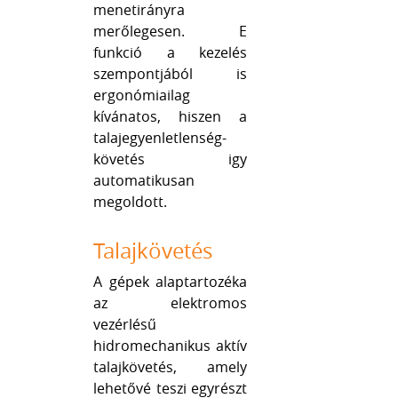
menetirányra
merőlegesen. E
funkció a kezelés
szempontjából is
ergonómiailag
kívánatos, hiszen a
talajegyenletlenség-
követés igy
automatikusan
megoldott.
Talajkövetés
A gépek alaptartozéka
az elektromos
vezérlésű
hidromechanikus aktív
talajkövetés, amely
lehetővé teszi egyrészt