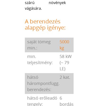
szárú növények
vágására.
A berendezés
alapgép igénye:
saját tömeg
5000
min.:
kg
min.
58 kW
teljesítmény:
(~ 79
LE)
hátsó
2 kat.
hárompontfügg.
berendezés:
hátsó erőleadó
6
tengely:
bordás