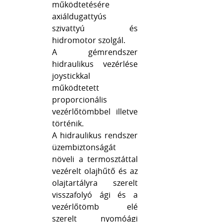
működtetésére
axiáldugattyús
szivattyú és
hidromotor szolgál.
A gémrendszer
hidraulikus vezérlése
joystickkal
működtetett
proporcionális
vezérlőtömbbel illetve
történik.
A hidraulikus rendszer
üzembiztonságát
növeli a termosztáttal
vezérelt olajhűtő és az
olajtartályra szerelt
visszafolyó ági és a
vezérlőtömb elé
szerelt nyomóági