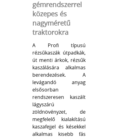
gémrendszerrel
közepes és
nagyméretű
traktorokra
A Profi típusú
rézsűkaszák útpadkák,
út menti árkok, rézsűk
kaszálására alkalmas
berendezések. A
levágandó anyag
elsősorban
rendszeresen kaszált
lágyszárú
zöldnövényzet, de
megfelelő kialakítású
kaszafejjel és késekkel
alkalmas kisebb fás