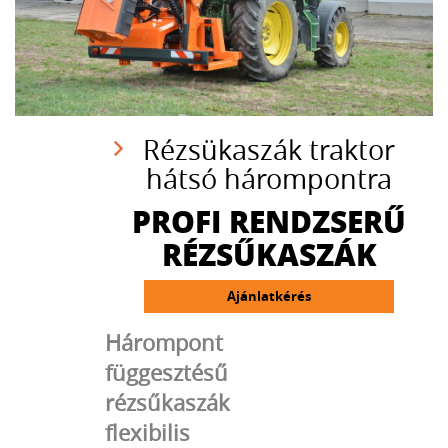
Rézsükaszák traktor
hátsó hárompontra
PROFI RENDZSERŰ
RÉZSŰKASZÁK
Ajánlatkérés
Hárompont
függesztésű
rézsűkaszák
flexibilis