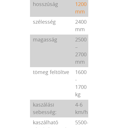
hosszúság
1200
mm
szélesség
2400
mm
magasság
2500
–
2700
mm
tömeg feltöltve
1600
-
1700
kg
kaszálási
4-6
sebesség:
km/h
kaszálható
5500-