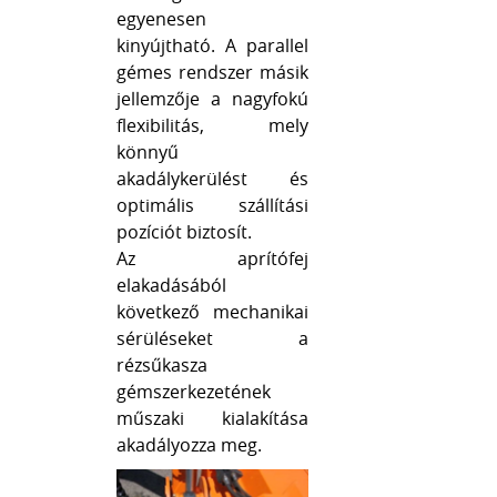
egyenesen
kinyújtható. A parallel
gémes rendszer másik
jellemzője a nagyfokú
flexibilitás, mely
könnyű
akadálykerülést és
optimális szállítási
pozíciót biztosít.
Az aprítófej
elakadásából
következő mechanikai
sérüléseket a
rézsűkasza
gémszerkezetének
műszaki kialakítása
akadályozza meg.