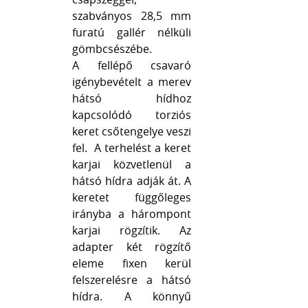
szabványos 28,5 mm
furatú gallér nélküli
gömbcsészébe.
A fellépő csavaró
igénybevételt a merev
hátsó hídhoz
kapcsolódó torziós
keret csőtengelye veszi
fel. A terhelést a keret
karjai közvetlenül a
hátsó hídra adják át. A
keretet függőleges
irányba a hárompont
karjai rögzítik. Az
adapter két rögzítő
eleme fixen kerül
felszerelésre a hátsó
hídra. A könnyű