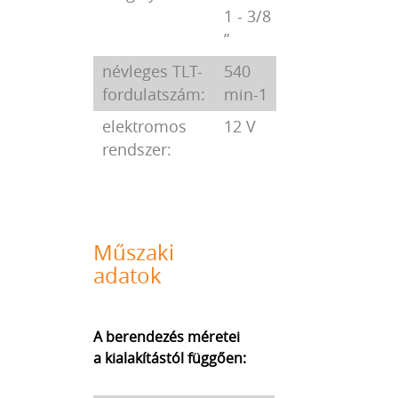
1 - 3/8
”
névleges TLT-
540
fordulatszám:
min-1
elektromos
12 V
rendszer:
Műszaki
adatok
A berendezés méretei
a kialakítástól függően: