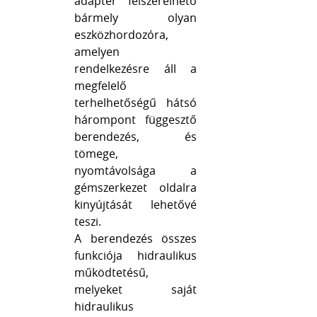
adapter felszerelhető
bármely olyan
eszközhordozóra,
amelyen
rendelkezésre áll a
megfelelő
terhelhetőségű hátsó
hárompont függesztő
berendezés, és
tömege,
nyomtávolsága a
gémszerkezet oldalra
kinyújtását lehetővé
teszi.
A berendezés összes
funkciója hidraulikus
működtetésű,
melyeket saját
hidraulikus