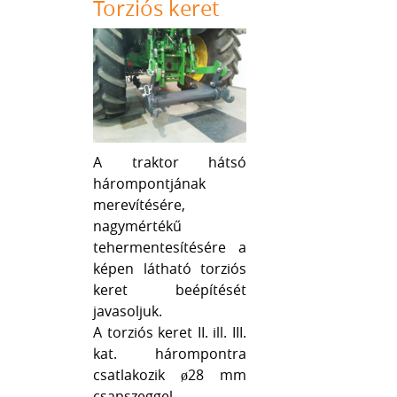
Torziós keret
A traktor hátsó
hárompontjának
merevítésére,
nagymértékű
tehermentesítésére a
képen látható torziós
keret beépítését
javasoljuk.
A torziós keret II. ill. III.
kat. hárompontra
csatlakozik ø28 mm
csapszeggel,