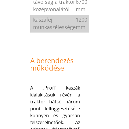
távolság a traktor
6700
középvonalától
mm
kaszafej
1200
munkaszélessége
mm
A berendezés
működése
A „Profi” kaszák
kialakításuk révén a
traktor hátsó három
pont felfüggesztésére
könnyen és gyorsan
felszerelhetőek. Az