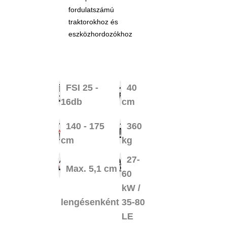
fordulatszámú
traktorokhoz és
eszközhordozókhoz
FSI 25 -
40
16db
cm
140 - 175
360
cm
kg
27-
Max. 5,1 cm
60
kW /
lengésenként
35-80
LE