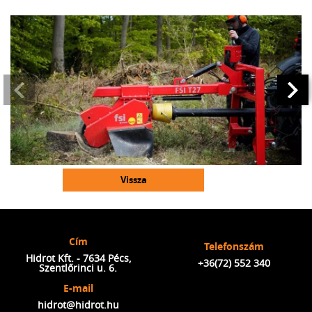
Vissza
Cím
Telefonszám
Hidrot Kft. - 7634 Pécs,
+36(72) 552 340
Szentlőrinci u. 6.
E-mail
hidrot@hidrot.hu