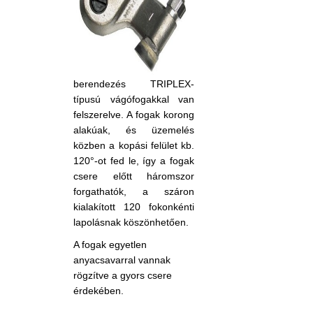
berendezés TRIPLEX-
típusú vágófogakkal van
felszerelve. A fogak korong
alakúak, és üzemelés
közben a kopási felület kb.
120°-ot fed le, így a fogak
csere előtt háromszor
forgathatók, a száron
kialakított 120 fokonkénti
lapolásnak köszönhetően.
A fogak egyetlen
any
acsavarral vannak
rögzítve a gyors csere
érdekében.