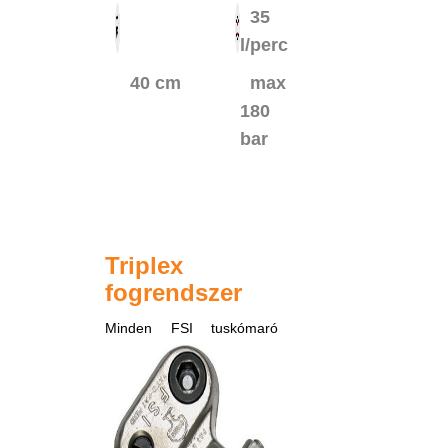
35
l/perc
40 cm
max
180
bar
Triplex
fogrendszer
Minden
FSI tuskómaró