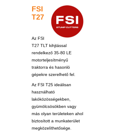
FSI
T27
Az FSI
T27 TLT kihjtással
rendelkező 35-80 LE
motorteljesítményű
traktorra és hasonló
gépekre szerelhető fel.
Az FSI T25 ideálisan
használható
lakóközösségekben,
gyümölcsösökben vagy
más olyan területeken ahol
biztosított a munkaterület
megközelíthetősége.