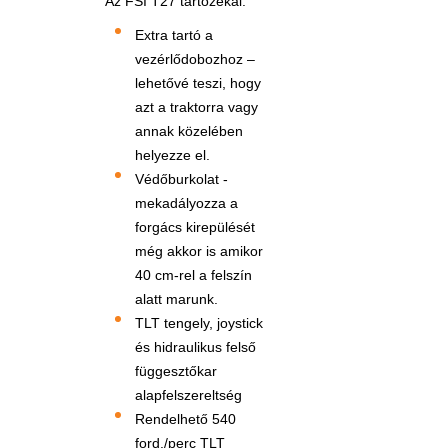
Az FSI T27 tartozékai:
Extra tartó a
vezérlődobozhoz –
lehetővé teszi, hogy
azt a traktorra vagy
annak közelében
helyezze el.
Védőburkolat -
mekadályozza a
forgács kirepülését
még akkor is amikor
40 cm-rel a felszín
alatt marunk.
TLT tengely, joystick
és hidraulikus felső
függesztőkar
alapfelszereltség
Rendelhető 540
ford./perc TLT