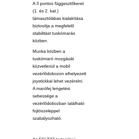
A 3 pontos függesztőkeret
(1. és 2. kat.)
támasztólábas kialakítása
biztosítja a megfelelő
stabilitást tuskómarás
közben.
Munka közben a
tuskómaró mozgását
közvetlenül a mobil
vezérlődobozon elhelyezett
joystickkal lehet vezérelni.
A marófej lengetési
sebessége a
vezérlődobozban található
fojtószeleppel
szabályozható.