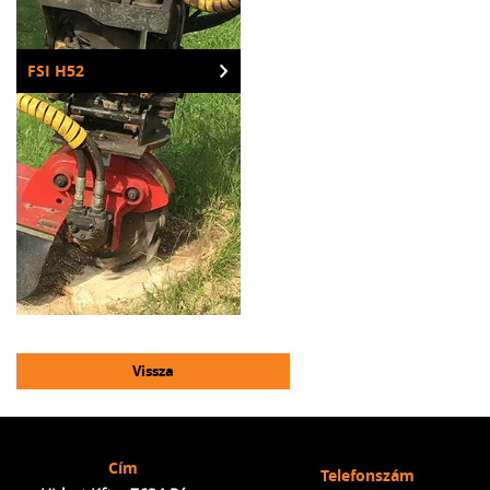
FSI H52
Vissza
Cím
Telefonszám